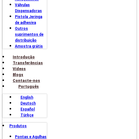
Válvulas
Dispensadoras
Pistola Jeringa
de adhesiva
Outros
suprimentos de
distribuição
Amostra grátis
Introdução
Transferências
Vídeos
Blogs
Contacte-nos
Português
English
Deutsch
Español
Türkçe
Produtos
Pontas e Agulhas