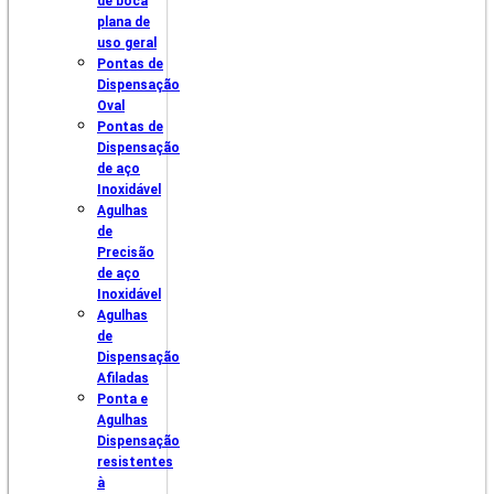
de boca
plana de
uso geral
Pontas de
Dispensação
Oval
Pontas de
Dispensação
de aço
Inoxidável
Agulhas
de
Precisão
de aço
Inoxidável
Agulhas
de
Dispensação
Afiladas
Ponta e
Agulhas
Dispensação
resistentes
à