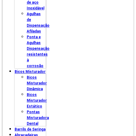
de aço
Inoxidável
Agulhas
de
Dispensação
Afiladas
Ponta e
Agulhas
Dispensação
resistentes
à
corrosão
Bicos Misturador
Bicos
Misturador
Dinâmica
Bicos
Misturador
Estático
Pontas
Misturadora
Dental
Barrils de Seringa
Abraçadeiras