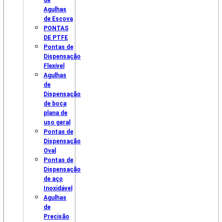
de
Agulhas
de Escova
PONTAS
DE PTFE
Pontas de
Dispensação
Flexível
Agulhas
de
Dispensação
de boca
plana de
uso geral
Pontas de
Dispensação
Oval
Pontas de
Dispensação
de aço
Inoxidável
Agulhas
de
Precisão