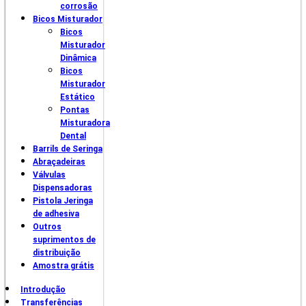
corrosão
Bicos Misturador
Bicos
Misturador
Dinâmica
Bicos
Misturador
Estático
Pontas
Misturadora
Dental
Barrils de Seringa
Abraçadeiras
Válvulas
Dispensadoras
Pistola Jeringa
de adhesiva
Outros
suprimentos de
distribuição
Amostra grátis
Introdução
Transferências