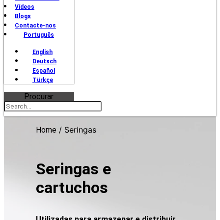
Vídeos
Blogs
Contacte-nos
Português
English
Deutsch
Español
Türkçe
Procurar
/ Seringas
Home
Seringas e
cartuchos
Utilizadas para armazenar e distribuir