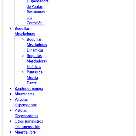
Dispensadora
de Puntas
Resistentes
a la
Corrosión
Boquillas
Mezcladoras
Boquillas
Mezcladoras
Dinámicas
Boquillas
Mezcladoras
Estáticas
Puntas de
Mezcla
Dental
Barriles de jeringa
Abrazaderas
Válvulas
dispensadoras
Pistolas
Dispensadoras
Otros suministros
de dispensación
Muestra libre