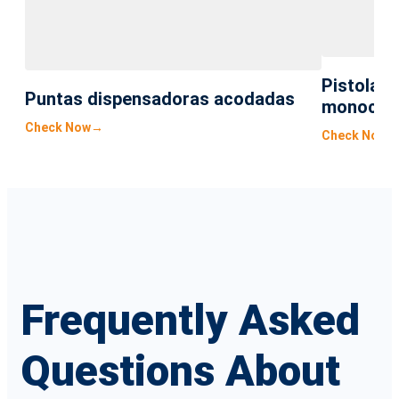
Pistola d
Puntas dispensadoras acodadas
monocom
Check Now
→
Check Now
Frequently Asked
Questions About