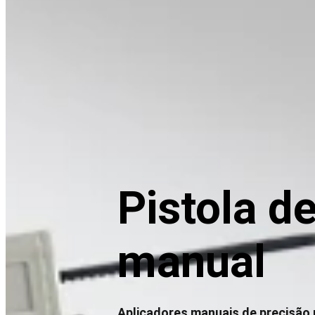
Pistola d
manual
Aplicadores manuais de precisão p