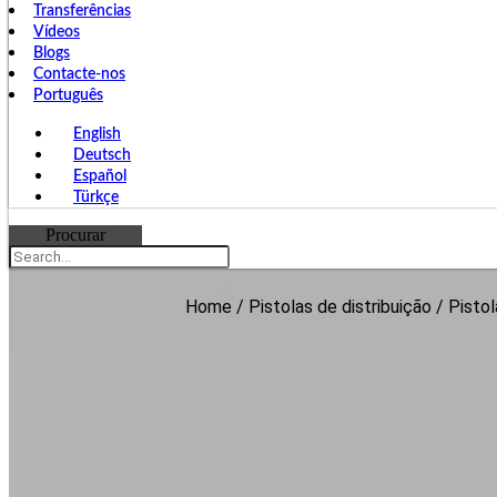
Transferências
Vídeos
Blogs
Contacte-nos
Português
English
Deutsch
Español
Türkçe
Procurar
Home
/
Pistolas de distribuição
/ Pistol