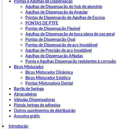
Pontas e Agulhas de Dispensação
Agulhas de Dispensação do hub de alumínio
Agulhas de Dispensação de Angular
Pontas de Dispensação de Agulhas de Escova
PONTAS DE PTFE
Pontas de Dispensação Flexível
Agulhas de Dispensação de boca plana de uso geral
Pontas de Dispensação Oval
Pontas de Dispensação de aço Inoxidável
Agulhas de Precisão de aço Inoxidável
Agulhas de Dispensação Afiladas
Ponta e Agulhas Dispensação resistentes à corrosão
Bicos Misturador
Bicos Misturador Dinâmica
Bicos Misturador Estático
Pontas Misturadora Dental
Barrils de Seringa
Abraçadeiras
Válvulas Dispensadoras
Pistola Jeringa de adhesiva
Outros suprimentos de distribuição
Amostra grátis
Introdução