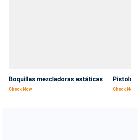
Boquillas mezcladoras estáticas
Pistola d
Check Now
→
Check Now