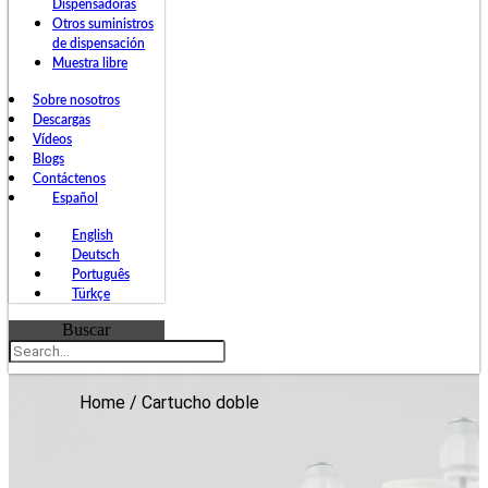
Dispensadoras
Otros suministros
de dispensación
Muestra libre
Sobre nosotros
Descargas
Vídeos
Blogs
Contáctenos
Español
English
Deutsch
Português
Türkçe
Buscar
Home
/ Cartucho doble