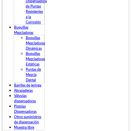
Dispensadora
de Puntas
Resistentes
a la
Corrosión
Boquillas
Mezcladoras
Boquillas
Mezcladoras
Dinámicas
Boquillas
Mezcladoras
Estáticas
Puntas de
Mezcla
Dental
Barriles de jeringa
Abrazaderas
Válvulas
dispensadoras
Pistolas
Dispensadoras
Otros suministros
de dispensación
Muestra libre