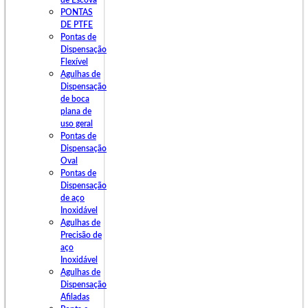
de Escova
PONTAS
DE PTFE
Pontas de
Dispensação
Flexível
Agulhas de
Dispensação
de boca
plana de
uso geral
Pontas de
Dispensação
Oval
Pontas de
Dispensação
de aço
Inoxidável
Agulhas de
Precisão de
aço
Inoxidável
Agulhas de
Dispensação
Afiladas