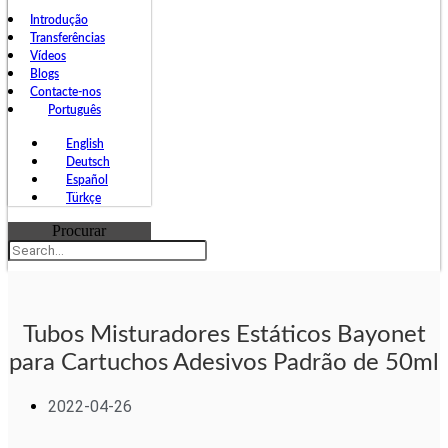
Introdução
Transferências
Vídeos
Blogs
Contacte-nos
Português
English
Deutsch
Español
Türkçe
Procurar
Tubos Misturadores Estáticos Bayonet
para Cartuchos Adesivos Padrão de 50ml
2022-04-26