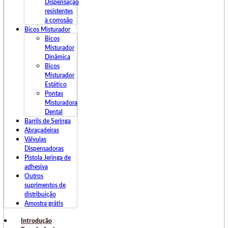
Dispensação
resistentes
à corrosão
Bicos Misturador
Bicos
Misturador
Dinâmica
Bicos
Misturador
Estático
Pontas
Misturadora
Dental
Barrils de Seringa
Abraçadeiras
Válvulas
Dispensadoras
Pistola Jeringa de
adhesiva
Outros
suprimentos de
distribuição
Amostra grátis
Introdução