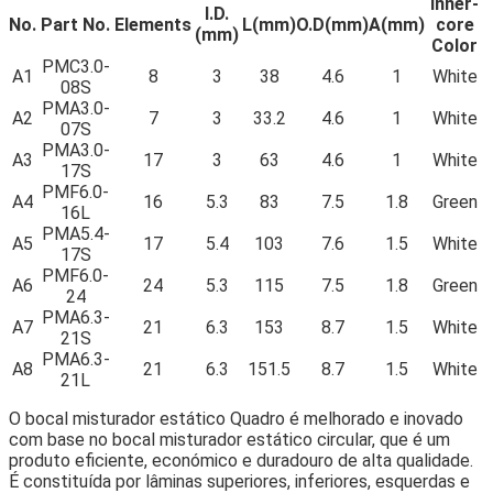
Inner-
I.D.
No.
Part No.
Elements
L(mm)
O.D(mm)
A(mm)
core
(mm)
Color
PMC3.0-
A1
8
3
38
4.6
1
White
08S
PMA3.0-
A2
7
3
33.2
4.6
1
White
07S
PMA3.0-
A3
17
3
63
4.6
1
White
17S
PMF6.0-
A4
16
5.3
83
7.5
1.8
Green
16L
PMA5.4-
A5
17
5.4
103
7.6
1.5
White
17S
PMF6.0-
A6
24
5.3
115
7.5
1.8
Green
24
PMA6.3-
A7
21
6.3
153
8.7
1.5
White
21S
PMA6.3-
A8
21
6.3
151.5
8.7
1.5
White
21L
O bocal misturador estático Quadro é melhorado e inovado
com base no bocal misturador estático circular, que é um
produto eficiente, económico e duradouro de alta qualidade.
É constituída por lâminas superiores, inferiores, esquerdas e