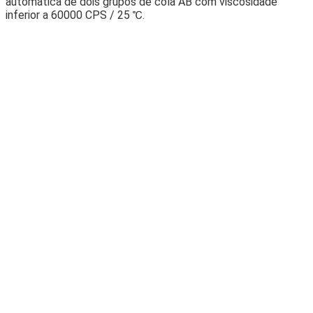
automática de dois grupos de cola AB com viscosidade
inferior a 60000 CPS / 25 ℃.