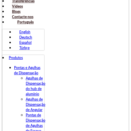
Transferências
Vídeos
Blogs
Contacte-nos
Português
English
Deutsch
Español
Türkçe
Produtos
Pontas e Agulhas
de Dispensação
Agulhas de
Dispensação
do hub de
alumínio
Agulhas de
Dispensação
de Angular
Pontas de
Dispensação
de Agulhas