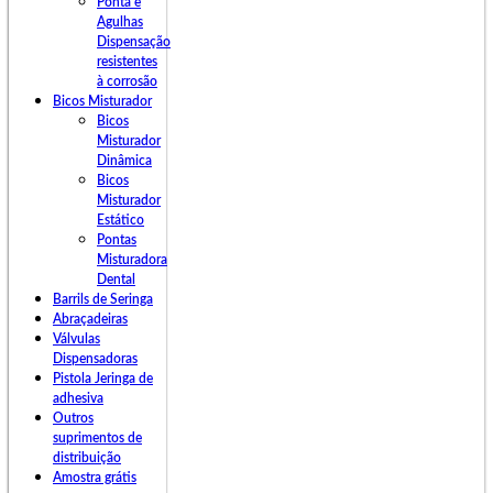
Ponta e
Agulhas
Dispensação
resistentes
à corrosão
Bicos Misturador
Bicos
Misturador
Dinâmica
Bicos
Misturador
Estático
Pontas
Misturadora
Dental
Barrils de Seringa
Abraçadeiras
Válvulas
Dispensadoras
Pistola Jeringa de
adhesiva
Outros
suprimentos de
distribuição
Amostra grátis