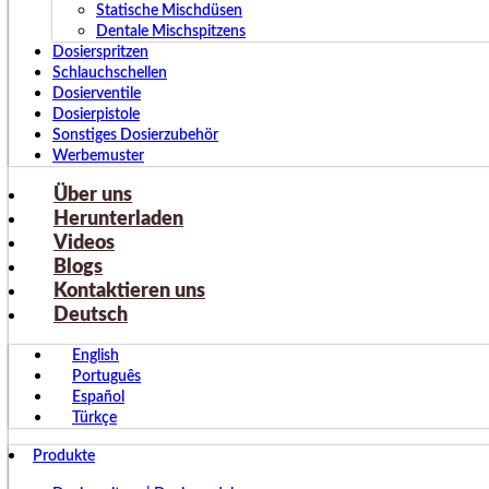
Statische Mischdüsen
Dentale Mischspitzens
Dosierspritzen
Schlauchschellen
Dosierventile
Dosierpistole
Sonstiges Dosierzubehör
Werbemuster
Über uns
Herunterladen
Videos
Blogs
Kontaktieren uns
Deutsch
English
Português
Español
Türkçe
Produkte