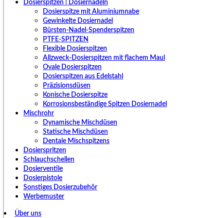
Dosierspitzen | Dosiernadeln
Dosierspitze mit Aluminiumnabe
Gewinkelte Dosiernadel
Bürsten-Nadel-Spenderspitzen
PTFE-SPITZEN
Flexible Dosierspitzen
Allzweck-Dosierspitzen mit flachem Maul
Ovale Dosierspitzen
Dosierspitzen aus Edelstahl
Präzisionsdüsen
Konische Dosierspitze
Korrosionsbeständige Spitzen Dosiernadel
Mischrohr
Dynamische Mischdüsen
Statische Mischdüsen
Dentale Mischspitzens
Dosierspritzen
Schlauchschellen
Dosierventile
Dosierpistole
Sonstiges Dosierzubehör
Werbemuster
Über uns