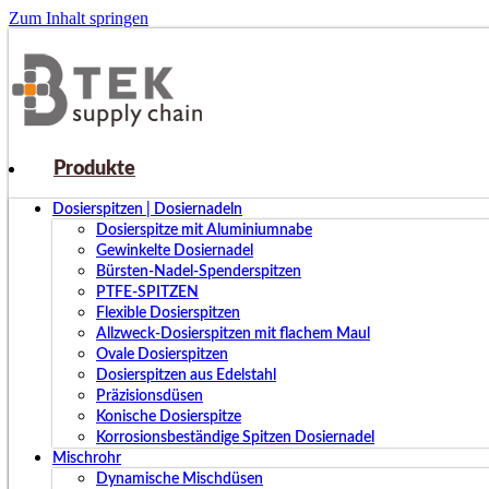
Zum Inhalt springen
Produkte
Dosierspitzen | Dosiernadeln
Dosierspitze mit Aluminiumnabe
Gewinkelte Dosiernadel
Bürsten-Nadel-Spenderspitzen
PTFE-SPITZEN
Flexible Dosierspitzen
Allzweck-Dosierspitzen mit flachem Maul
Ovale Dosierspitzen
Dosierspitzen aus Edelstahl
Präzisionsdüsen
Konische Dosierspitze
Korrosionsbeständige Spitzen Dosiernadel
Mischrohr
Dynamische Mischdüsen