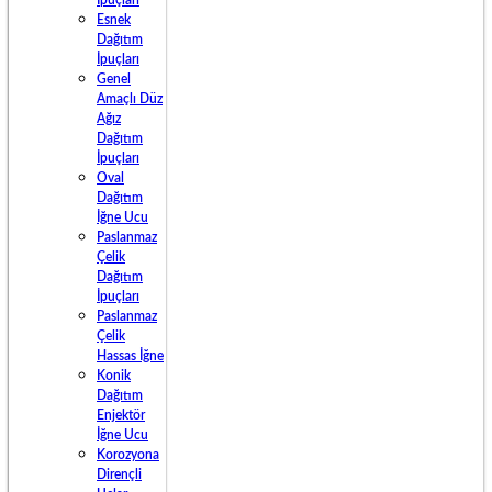
İpuçları
Esnek
Dağıtım
İpuçları
Genel
Amaçlı Düz
Ağız
Dağıtım
İpuçları
Oval
Dağıtım
İğne Ucu
Paslanmaz
Çelik
Dağıtım
İpuçları
Paslanmaz
Çelik
Hassas İğne
Konik
Dağıtım
Enjektör
İğne Ucu
Korozyona
Dirençli