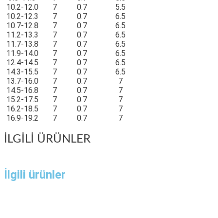
10.2-12.0
7
0.7
5.5
10.2-12.3
7
0.7
6.5
10.7-12.8
7
0.7
6.5
11.2-13.3
7
0.7
6.5
11.7-13.8
7
0.7
6.5
11.9-14.0
7
0.7
6.5
12.4-14.5
7
0.7
6.5
14.3-15.5
7
0.7
6.5
13.7-16.0
7
0.7
7
14.5-16.8
7
0.7
7
15.2-17.5
7
0.7
7
16.2-18.5
7
0.7
7
16.9-19.2
7
0.7
7
İLGİLİ ÜRÜNLER
İlgili ürünler