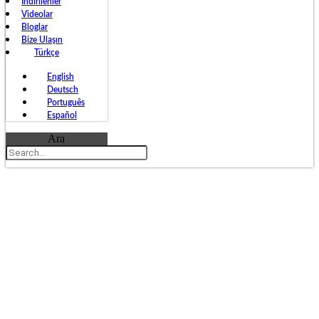
İndirilenler
Videolar
Bloglar
Bize Ulaşın
Türkçe
English
Deutsch
Português
Español
Ara