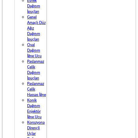
Esnek
Dağıtım
İpuçları
Genel
Amaçlı Düz
Ağız
Dağıtım
İpuçları
Oval
Dağıtım
İğne Ucu
Paslanmaz
Çelik
Dağıtım
İpuçları
Paslanmaz
Çelik
Hassas İğne
Konik
Dağıtım
Enjektör
İğne Ucu
Korozyona
Dirençli
Uçlar