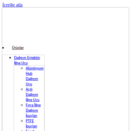
İçeriğe atla
Ürünler
Dağıtım Enjektör
İğne Ucu
Alüminyum
Hub
Dağıtım
Ucu
Açılı
Dağıtım
İğne Ucu
Fırça İğne
Dağıtım
İpuçları
PTFE
İpuçları