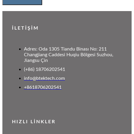
İLETİŞİM
Adres: Oda 1305 Tiandu Binası No: 211
Changjiang Caddesi Huqiu Bölgesi Suzhou,
Jiangsu Çin
(+86) 18706202541
info@btektech.com
+8618706202541
HIZLI LİNKLER