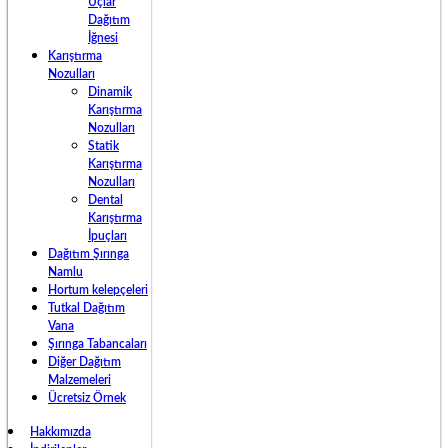
Uçlar
Dağıtım
İğnesi
Karıştırma
Nozulları
Dinamik
Karıştırma
Nozulları
Statik
Karıştırma
Nozulları
Dental
Karıştırma
İpuçları
Dağıtım Şırınga
Namlu
Hortum kelepçeleri
Tutkal Dağıtım
Vana
Şırınga Tabancaları
Diğer Dağıtım
Malzemeleri
Ücretsiz Örnek
Hakkımızda