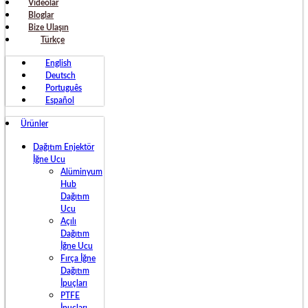
Videolar
Bloglar
Bize Ulaşın
Türkçe
English
Deutsch
Português
Español
Ürünler
Dağıtım Enjektör
İğne Ucu
Alüminyum
Hub
Dağıtım
Ucu
Açılı
Dağıtım
İğne Ucu
Fırça İğne
Dağıtım
İpuçları
PTFE