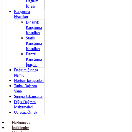
Dağıtım
İğnesi
Karıştırma
Nozulları
Dinamik
Karıştırma
Nozulları
Statik
Karıştırma
Nozulları
Dental
Karıştırma
İpuçları
Dağıtım Şırınga
Namlu
Hortum kelepçeleri
Tutkal Dağıtım
Vana
Şırınga Tabancaları
Diğer Dağıtım
Malzemeleri
Ücretsiz Örnek
Hakkımızda
İndirilenler