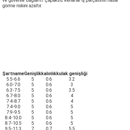
ve güvenilir bağlantı. Çapaksız kenarlar iş parçasının hasar
görme riskini azaltır.
Şartname
Genişlik
kalınlık
kulak genişliği
5.5-6.6
5
0.6
3.2
6.0-7.0
5
0.6
3
6.3-7.5
5
0.6
3.5
6.7-8.0
5
0.6
4
7.4-8.7
5
0.6
4
7.4-9.0
5
0.6
5
7.9-9.5
5
0.6
5
8.4-10.0
5
0.6
5
8.7-10.5
5
0.6
5
9.5-11.3
7
0.7
5.5