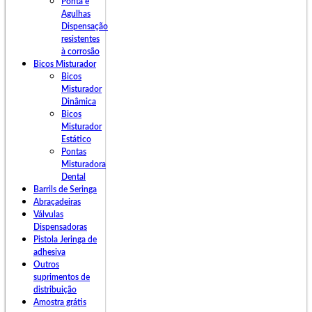
Ponta e
Agulhas
Dispensação
resistentes
à corrosão
Bicos Misturador
Bicos
Misturador
Dinâmica
Bicos
Misturador
Estático
Pontas
Misturadora
Dental
Barrils de Seringa
Abraçadeiras
Válvulas
Dispensadoras
Pistola Jeringa de
adhesiva
Outros
suprimentos de
distribuição
Amostra grátis