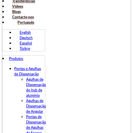
Transferências
Vídeos
Blogs
Contacte-nos
Português
English
Deutsch
Español
Türkçe
Produtos
Pontas e Agulhas
de Dispensação
Agulhas de
Dispensação
do hub de
alumínio
Agulhas de
Dispensação
de Angular
Pontas de
Dispensação
de Agulhas