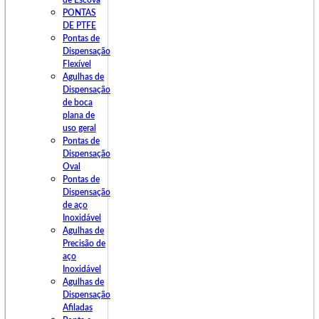
de Escova
PONTAS
DE PTFE
Pontas de
Dispensação
Flexível
Agulhas de
Dispensação
de boca
plana de
uso geral
Pontas de
Dispensação
Oval
Pontas de
Dispensação
de aço
Inoxidável
Agulhas de
Precisão de
aço
Inoxidável
Agulhas de
Dispensação
Afiladas