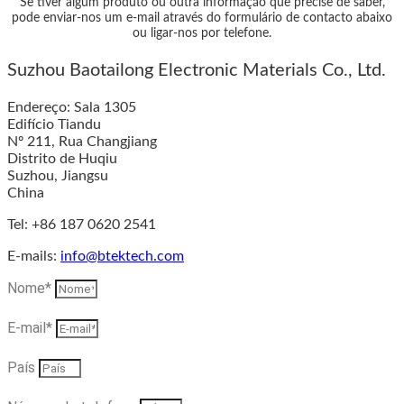
Se tiver algum produto ou outra informação que precise de saber,
pode enviar-nos um e-mail através do formulário de contacto abaixo
ou ligar-nos por telefone.
Suzhou Baotailong Electronic Materials Co., Ltd.
Endereço: Sala 1305
Edifício Tiandu
Nº 211, Rua Changjiang
Distrito de Huqiu
Suzhou, Jiangsu
China
Tel: +86 187 0620 2541
E-mails:
info@btektech.com
Nome*
E-mail*
País