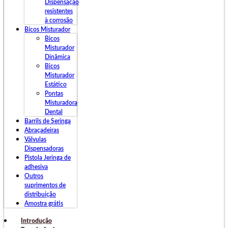
Dispensação
resistentes
à corrosão
Bicos Misturador
Bicos
Misturador
Dinâmica
Bicos
Misturador
Estático
Pontas
Misturadora
Dental
Barrils de Seringa
Abraçadeiras
Válvulas
Dispensadoras
Pistola Jeringa de
adhesiva
Outros
suprimentos de
distribuição
Amostra grátis
Introdução