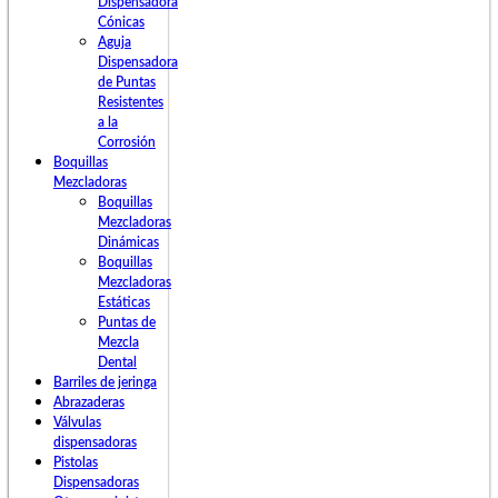
Dispensadora
Cónicas
Aguja
Dispensadora
de Puntas
Resistentes
a la
Corrosión
Boquillas
Mezcladoras
Boquillas
Mezcladoras
Dinámicas
Boquillas
Mezcladoras
Estáticas
Puntas de
Mezcla
Dental
Barriles de jeringa
Abrazaderas
Válvulas
dispensadoras
Pistolas
Dispensadoras