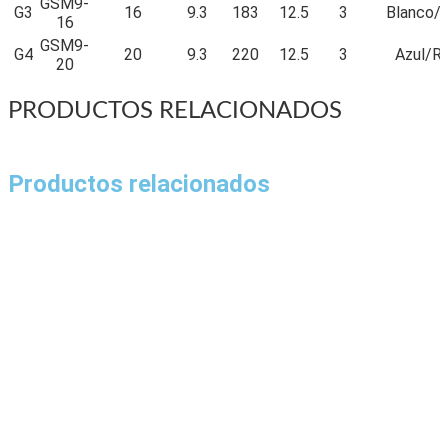
GSM9-
G3
16
9.3
183
12.5
3
Blanco/A
16
GSM9-
G4
20
9.3
220
12.5
3
Azul/Ro
20
PRODUCTOS RELACIONADOS
Productos relacionados