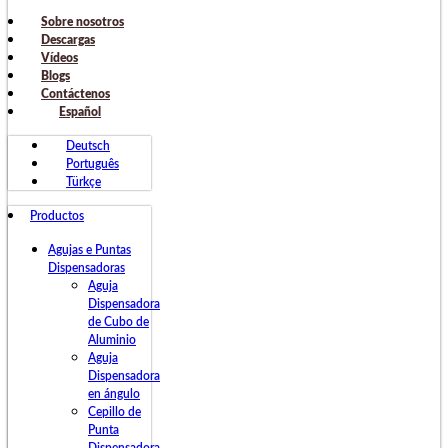
Sobre nosotros
Descargas
Vídeos
Blogs
Contáctenos
Español
Deutsch
Português
Türkçe
Productos
Agujas e Puntas
Dispensadoras
Aguja
Dispensadora
de Cubo de
Aluminio
Aguja
Dispensadora
en ángulo
Cepillo de
Punta