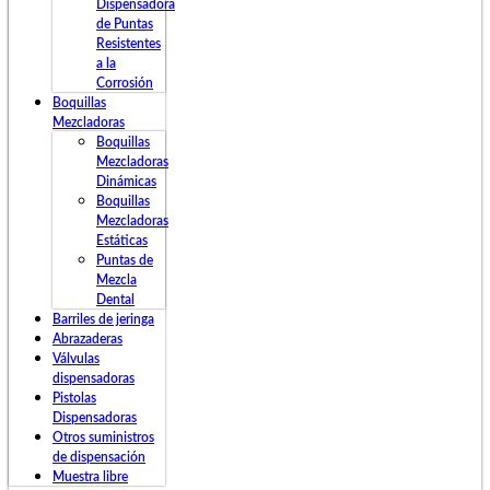
Dispensadora
de Puntas
Resistentes
a la
Corrosión
Boquillas
Mezcladoras
Boquillas
Mezcladoras
Dinámicas
Boquillas
Mezcladoras
Estáticas
Puntas de
Mezcla
Dental
Barriles de jeringa
Abrazaderas
Válvulas
dispensadoras
Pistolas
Dispensadoras
Otros suministros
de dispensación
Muestra libre