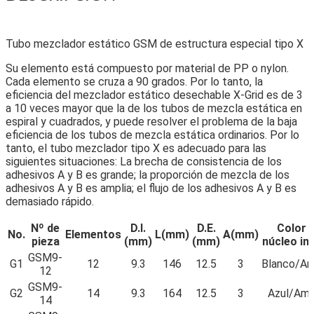
Tubo mezclador estático GSM de estructura especial tipo X
Su elemento está compuesto por material de PP o nylon.
Cada elemento se cruza a 90 grados. Por lo tanto, la
eficiencia del mezclador estático desechable X-Grid es de 3
a 10 veces mayor que la de los tubos de mezcla estática en
espiral y cuadrados, y puede resolver el problema de la baja
eficiencia de los tubos de mezcla estática ordinarios. Por lo
tanto, el tubo mezclador tipo X es adecuado para las
siguientes situaciones: La brecha de consistencia de los
adhesivos A y B es grande; la proporción de mezcla de los
adhesivos A y B es amplia; el flujo de los adhesivos A y B es
demasiado rápido.
Nº de
D.I.
D.E.
Color d
No.
Elementos
L(mm)
A(mm)
pieza
(mm)
(mm)
núcleo in
GSM9-
G1
12
9.3
146
12.5
3
Blanco/Ama
12
GSM9-
G2
14
9.3
164
12.5
3
Azul/Amar
14