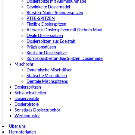
Dosierspitze mit Aluminiumnabe
Gewinkelte Dosiernadel
Bürsten-Nadel-Spenderspitzen
PTFE-SPITZEN
Flexible Dosierspitzen
Allzweck-Dosierspitzen mit flachem Maul
Ovale Dosierspitzen
Dosierspitzen aus Edelstahl
Präzisionsdüsen
Konische Dosierspitze
Korrosionsbeständige Spitzen Dosiernadel
Mischrohr
Dynamische Mischdüsen
Statische Mischdüsen
Dentale Mischspitzens
Dosierspritzen
Schlauchschellen
Dosierventile
Dosierpistole
Sonstiges Dosierzubehör
Werbemuster
Über uns
Herunterladen