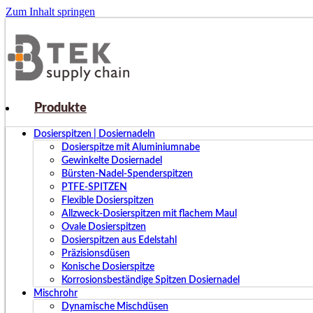
Zum Inhalt springen
Produkte
Dosierspitzen | Dosiernadeln
Dosierspitze mit Aluminiumnabe
Gewinkelte Dosiernadel
Bürsten-Nadel-Spenderspitzen
PTFE-SPITZEN
Flexible Dosierspitzen
Allzweck-Dosierspitzen mit flachem Maul
Ovale Dosierspitzen
Dosierspitzen aus Edelstahl
Präzisionsdüsen
Konische Dosierspitze
Korrosionsbeständige Spitzen Dosiernadel
Mischrohr
Dynamische Mischdüsen