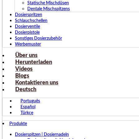
Statische Mischdüsen
Dentale Mischspitzens
Dosierspritzen
Schlauchschellen
Dosierventile
Dosierpistole
Sonstiges Dosierzubehör
Werbemuster
Über uns
Herunterladen
Videos
Blogs
Kontaktieren uns
Deutsch
Português
Español
Türkçe
Produkte
Dosierspitzen | Dosiernadeln