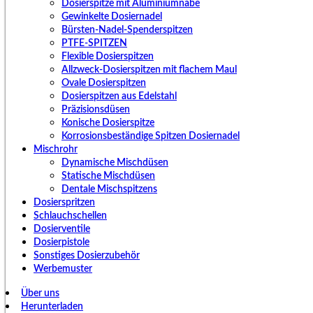
Dosierspitze mit Aluminiumnabe
Gewinkelte Dosiernadel
Bürsten-Nadel-Spenderspitzen
PTFE-SPITZEN
Flexible Dosierspitzen
Allzweck-Dosierspitzen mit flachem Maul
Ovale Dosierspitzen
Dosierspitzen aus Edelstahl
Präzisionsdüsen
Konische Dosierspitze
Korrosionsbeständige Spitzen Dosiernadel
Mischrohr
Dynamische Mischdüsen
Statische Mischdüsen
Dentale Mischspitzens
Dosierspritzen
Schlauchschellen
Dosierventile
Dosierpistole
Sonstiges Dosierzubehör
Werbemuster
Über uns
Herunterladen