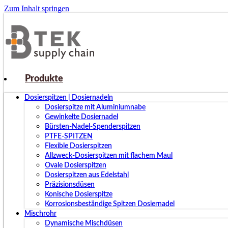
Zum Inhalt springen
Produkte
Dosierspitzen | Dosiernadeln
Dosierspitze mit Aluminiumnabe
Gewinkelte Dosiernadel
Bürsten-Nadel-Spenderspitzen
PTFE-SPITZEN
Flexible Dosierspitzen
Allzweck-Dosierspitzen mit flachem Maul
Ovale Dosierspitzen
Dosierspitzen aus Edelstahl
Präzisionsdüsen
Konische Dosierspitze
Korrosionsbeständige Spitzen Dosiernadel
Mischrohr
Dynamische Mischdüsen