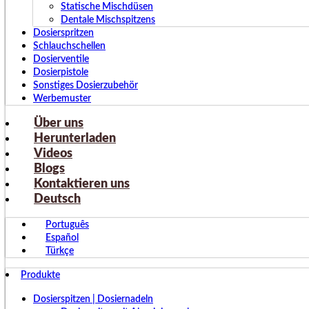
Statische Mischdüsen
Dentale Mischspitzens
Dosierspritzen
Schlauchschellen
Dosierventile
Dosierpistole
Sonstiges Dosierzubehör
Werbemuster
Über uns
Herunterladen
Videos
Blogs
Kontaktieren uns
Deutsch
Português
Español
Türkçe
Produkte
Dosierspitzen | Dosiernadeln