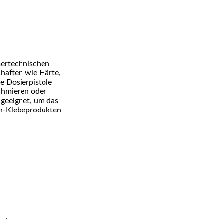
mertechnischen
chaften wie Härte,
re Dosierpistole
schmieren oder
geeignet, um das
n-Klebeprodukten